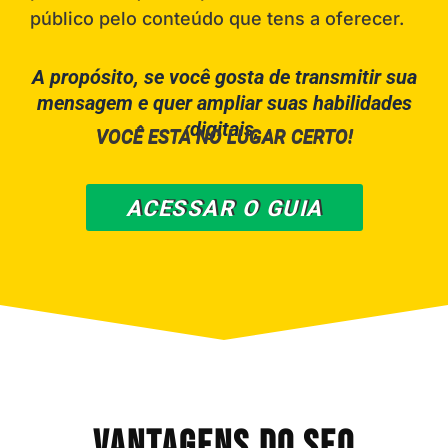
público pelo conteúdo que tens a oferecer.
A propósito, se você gosta de transmitir sua
mensagem e quer ampliar suas habilidades
digitais,
VOCÊ ESTÁ NO LUGAR CERTO!
ACESSAR O GUIA
VANTAGENS DO SEO