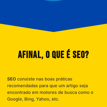
AFINAL, O QUE É SEO?
SEO
consiste nas boas práticas
recomendadas para que um artigo seja
encontrado em motores de busca como o
Google, Bing, Yahoo, etc.